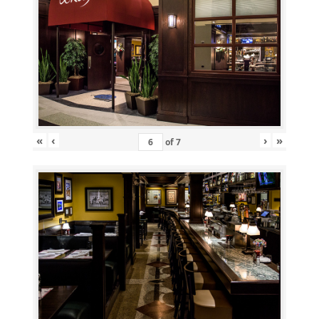
«
‹
›
»
of
7