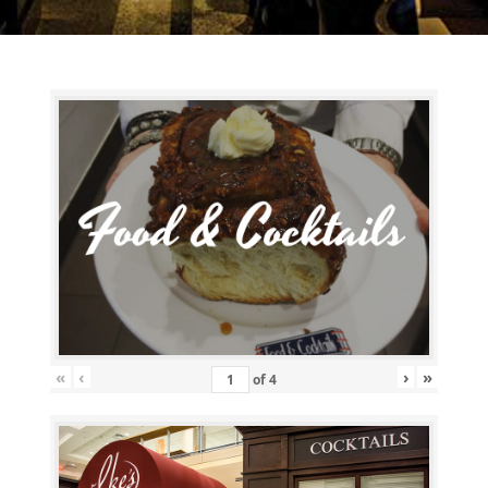
«
‹
›
»
of
4