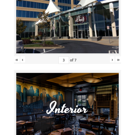
«
‹
›
»
of
7