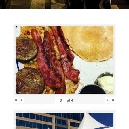
«
‹
›
»
of
4