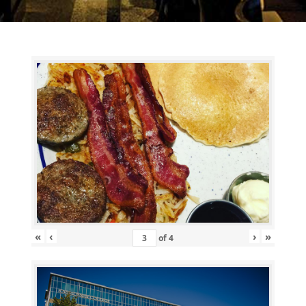
«
‹
›
»
of
4