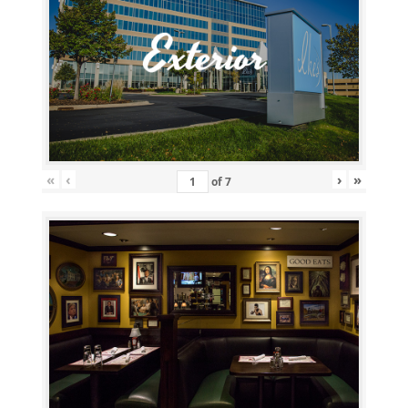
«
‹
›
»
of
7