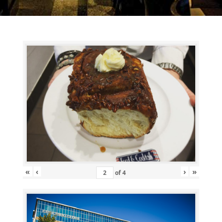
«
‹
›
»
of
4