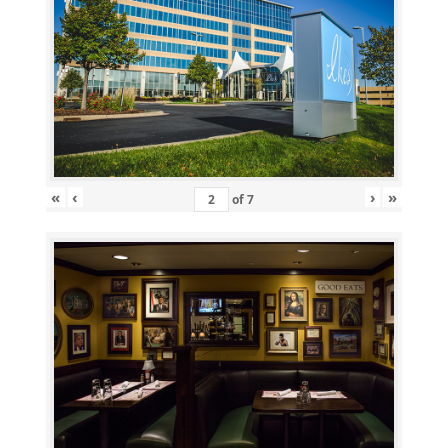
«
‹
›
»
of
7